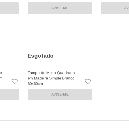
AVISE-ME
AV
Esgotado
o
Tampo de Mesa Quadrado
om
em Madeira Simple Branco
60x60cm
AVISE-ME