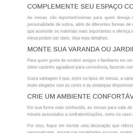
COMPLEMENTE SEU ESPAÇO CO
As mesas são importantíssimas para quem deseja mon
personalidade de sobra, além de diferentes formas de
que acomode os materiais mais importantes e ofereça 
mesa podem ser úteis. Veja mais detalhes.
MONTE SUA VARANDA OU JARD
Para quem gosta de receber amigos e familiares em um
ótimo cantinho agradável para convivência, fazendo c
Outra vantagem é que, entre os
tipos de mesas
, a var
muito elegante com as cores e as estampas disponíveis 
CRIE UM AMBIENTE CONFORTÁV
Em sua forma mais conhecida, as mesas para sala de 
móveis associados a confraternizações, como no caso d
Por isso, foque em montar uma decoração que reforce
personalizado, aposte nas tonalidades escuras, porém