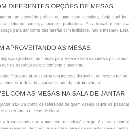
M DIFERENTES OPÇÕES DE MESAS
tar um escritório prático ou uma casa completa. Seja qual for a
 uso conforme modelo, ambiente e preferência. Para trabalhar em ca
espaço para dar conta das tarefas com facilidade, não é mesmo? Est
IM APROVEITANDO AS MESAS
 espaço agradável, as mesas para área externa são ideais por vários
om que as pessoas aproveitem bem o momento.
iedade feita para área externa tem material durável e, ao mesmo tempo
sem deixar de lado a confiabilidade da estrutura firme.
EL COM AS MESAS NA SALA DE JANTAR
jantar são um ponto de referência de quem deseja reunir as pessoas
e aniversários e ceias de Natal.
 a tranquilidade que o momento da refeição exige. As cores mais c
 sem exageros, de modo que a mesa para sala de jantar seja o centro