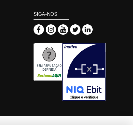
SIGA-NOS
SEM REPUTAÇÃO
DEFINIDA
ilial - Biomater Bioplásticos Com. Imp. Exp. Ltda