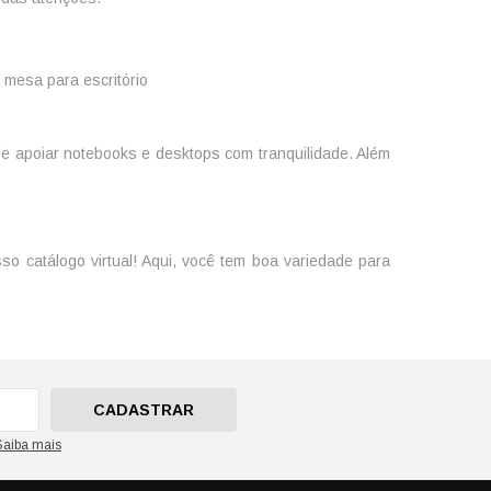
a
mesa para escritório
e apoiar notebooks e desktops com tranquilidade. Além
o catálogo virtual! Aqui, você tem boa variedade para
CADASTRAR
Saiba mais