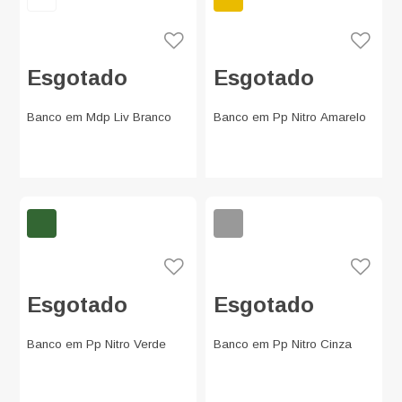
Esgotado
Esgotado
Banco em Mdp Liv Branco
Banco em Pp Nitro Amarelo
Esgotado
Esgotado
Banco em Pp Nitro Verde
Banco em Pp Nitro Cinza