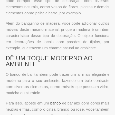
pode compor esse tipo de decoração com diversos
elementos naturais, como vasos de flores, plantas e demais
elementos como palha e barro, por exemplo.
Além do
banquinho de madeira
, você pode adicionar outros
móveis deste mesmo material, já que a madeira é um item
característico desse tipo de decoração. O objeto funciona
em decorações de locais com paredes de tijolos, por
exemplo, que trazem um charme natural ao ambiente.
DÊ UM TOQUE MODERNO AO
AMBIENTE
O banco de bar também pode trazer um ar mais elegante e
moderno para o seu ambiente, fazendo um belo contraste
com diversos elementos, como móveis que possuam vidro,
madeira ou alumínio.
Para isso, aposte em um
banco
de bar alto com cores mais
neutras e frias, como o cinza, branco ou rosê. Você também