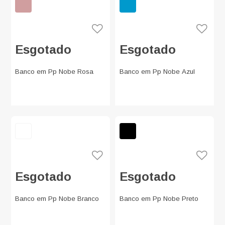
Esgotado
Esgotado
Banco em Pp Nobe Rosa
Banco em Pp Nobe Azul
Esgotado
Esgotado
Banco em Pp Nobe Branco
Banco em Pp Nobe Preto