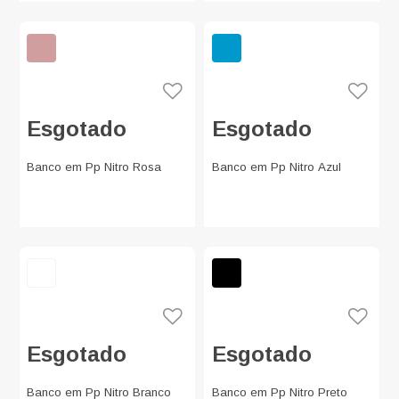
Esgotado
Esgotado
Banco em Pp Nitro Rosa
Banco em Pp Nitro Azul
Esgotado
Esgotado
Banco em Pp Nitro Branco
Banco em Pp Nitro Preto