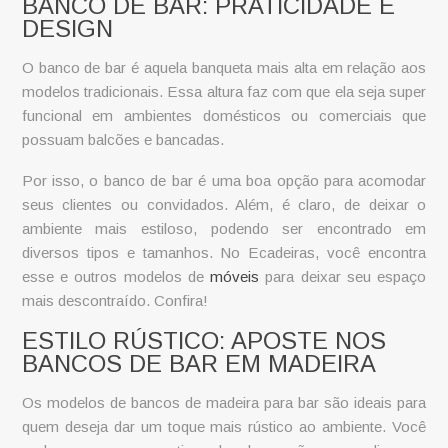
BANCO DE BAR: PRATICIDADE E
DESIGN
O
banco de bar
é aquela banqueta mais alta em relação aos
modelos tradicionais. Essa altura faz com que ela seja super
funcional em ambientes domésticos ou comerciais que
possuam balcões e bancadas.
Por isso, o banco de bar é uma boa opção para acomodar
seus clientes ou convidados. Além, é claro, de deixar o
ambiente mais estiloso, podendo ser encontrado em
diversos tipos e tamanhos. No Ecadeiras, você encontra
esse e outros modelos de
móveis
para deixar seu espaço
mais descontraído. Confira!
ESTILO RÚSTICO: APOSTE NOS
BANCOS DE BAR EM MADEIRA
Os modelos de
bancos de madeira para bar
são ideais para
quem deseja dar um toque mais rústico ao ambiente. Você