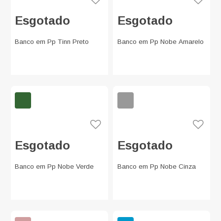
Esgotado
Esgotado
Banco em Pp Tinn Preto
Banco em Pp Nobe Amarelo
Esgotado
Esgotado
Banco em Pp Nobe Verde
Banco em Pp Nobe Cinza