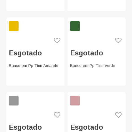
Esgotado
Esgotado
Banco em Pp Tinn Amarelo
Banco em Pp Tinn Verde
Esgotado
Esgotado