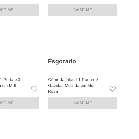
ISE-ME
AVISE-ME
Esgotado
1 Porta e 3
Cômoda Infantil 1 Porta e 3
a em Mdf
Gavetas Melinda em Mdf
Rosa
ISE-ME
AVISE-ME