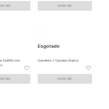
ISE-ME
AVISE-ME
Esgotado
an Est009 com
Gaveteiro 2 Gavetas Branco
co
ISE-ME
AVISE-ME