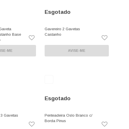
Esgotado
Gaveta
Gavereiro 2 Gavetas
stanho Base
Castanho
o
ISE-ME
AVISE-ME
Esgotado
e 3 Gavetas
Penteadeira Oslo Branco c/
Borda Pinus