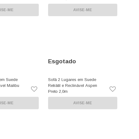
ISE-ME
AVISE-ME
Esgotado
 em Suede
Sofá 2 Lugares em Suede
ável Malibu
Retrátil e Reclinável Aspen
Preto 2,0m
ISE-ME
AVISE-ME