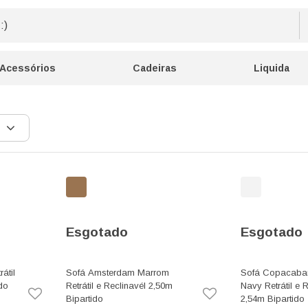
Acessórios
Cadeiras
Liquida
Esgotado
Esgotado
átil
Sofá Amsterdam Marrom
Sofá Copacaba
do
Retrátil e Reclinavél 2,50m
Navy Retrátil e 
Bipartido
2,54m Bipartido