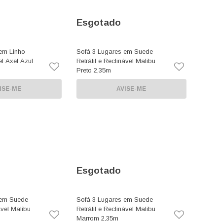
Esgotado
em Linho
Sofá 3 Lugares em Suede
el Axel Azul
Retrátil e Reclinável Malibu
Preto 2,35m
ISE-ME
AVISE-ME
Esgotado
 em Suede
Sofá 3 Lugares em Suede
ável Malibu
Retrátil e Reclinável Malibu
Marrom 2,35m