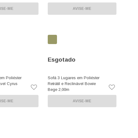
ISE-ME
AVISE-ME
Esgotado
em Poliéster
Sofá 3 Lugares em Poliéster
ável Cyrus
Retrátil e Reclinável Bowie
Bege 2,00m
ISE-ME
AVISE-ME