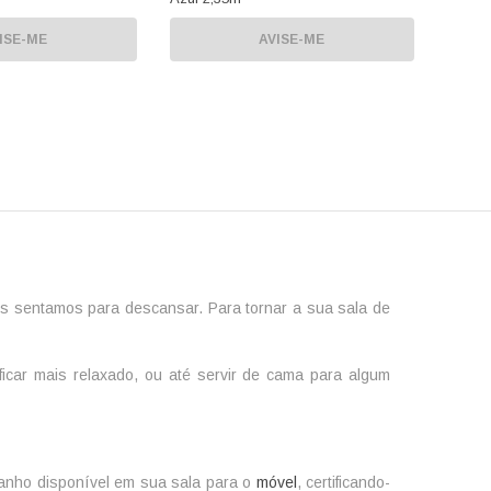
ISE-ME
AVISE-ME
os sentamos para descansar. Para tornar a sua sala de
 ficar mais relaxado, ou até servir de cama para algum
amanho disponível em sua sala para o
móvel
, certificando-