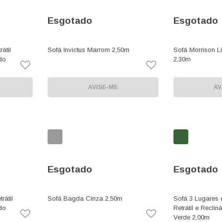
Esgotado
Esgotado
átil
Sofá Invictus Marrom 2,50m
Sofá Morrison L
do
2,30m
AVISE-ME
AV
Esgotado
Esgotado
rátil
Sofá Bagda Cinza 2,50m
Sofá 3 Lugares 
do
Retrátil e Reclin
Verde 2,00m