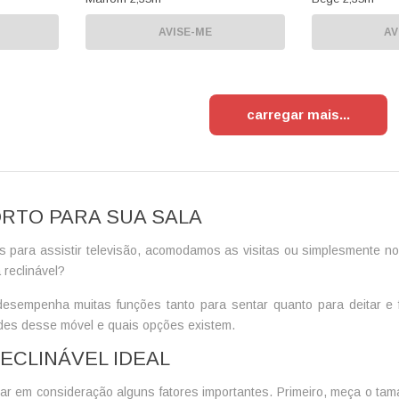
AVISE-ME
AV
carregar mais
ORTO PARA SUA SALA
os para assistir televisão, acomodamos as visitas ou simplesmente n
 reclinável
?
e desempenha muitas funções tanto para sentar quanto para deitar e
dades desse móvel e quais opções existem.
ECLINÁVEL IDEAL
evar em consideração alguns fatores importantes. Primeiro, meça o t