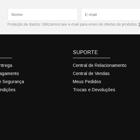
Proteção de dados:
Utilizamos seu e-mail para envio de ofertas de produtos.
SUPORTE
Entrega
Central de Relacionamento
Pagamento
Central de Vendas
 e Segurança
Meus Pedidos
ndições
Trocas e Devoluções