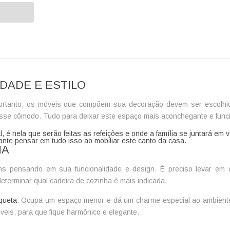
IDADE E ESTILO
ortanto, os móveis que compõem sua decoração devem ser escolhid
esse cômodo. Tudo para deixar este espaço mais aconchegante e funci
nal, é nela que serão feitas as refeições e onde a família se juntará em
nte pensar em tudo isso ao mobiliar este canto da casa.
HA
s pensando em sua funcionalidade e design. É preciso levar em
 determinar qual
cadeira de cozinha
é mais indicada.
queta
. Ocupa um espaço menor e dá um charme especial ao ambiente. 
eis, para que fique harmônico e elegante.