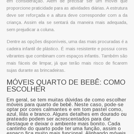
em consideração. Além de precisar ser um móvel que
proporcione praticidade para as atividades diárias. A estrutura
deve ser reforçada e a altura deve corresponder com a da
criança. Assim ela se sentará da maneira mais adequada,
sem prejudicar a coluna.
Dentre as opções disponíveis, uma das mais procuradas é a
cadeira infantil de plástico
. É mais resistente e possui cores
vibrantes que combinam com espaços infantis. Também são
mais fáceis de limpar, já que terão mais risco de ficarem
sujas durante as brincadeiras.
MÓVEIS QUARTO DE BEBÊ: COMO
ESCOLHER
Em geral, se tem muitas dúvidas de como escolher
móveis para quarto de bebê
. Neste caso, pode-se
optar por cores calmantes e em tom pastel como,
azul, lilás e branco. Alguns detalhes em dourado ou
prateado podem ser acrescentados para dar
destaque e deixar o ambiente mais bonito. Cada
cantinho do quarto pode ter uma função, assim o
espaço fica muito mais funcional. Alinhando móveis