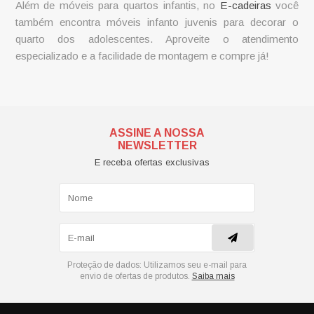
Além de móveis para quartos infantis, no
E-cadeiras
você
também encontra móveis infanto juvenis para decorar o
quarto dos adolescentes. Aproveite o atendimento
especializado e a facilidade de montagem e compre já!
ASSINE A NOSSA
NEWSLETTER
E receba ofertas exclusivas
Proteção de dados:
Utilizamos seu e-mail para
envio de ofertas de produtos.
Saiba mais