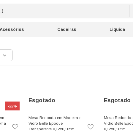
Acessórios
Cadeiras
Liquida
Esgotado
Esgotado
-33%
 em
Mesa Redonda em Madeira e
Mesa Redonda 
lha
Vidro Belle Epoque
Vidro Belle Epo
Transparente 0,12x0,185m
0,12x0,185m