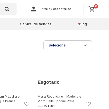
0
Entre ou cadastre-se
e
Central de Vendas
Blog
Selecione
Esgotado
em Madeira e
Mesa Redonda em Madeira e
que Branca
Vidro Belle Epoque Preta
0,12x0,185m