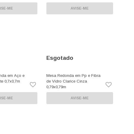
ISE-ME
AVISE-ME
Esgotado
nda em Aço e
Mesa Redonda em Pp e Fibra
te 0,7x0,7m
de Vidro Clarice Cinza
0,79x0,79m
ISE-ME
AVISE-ME