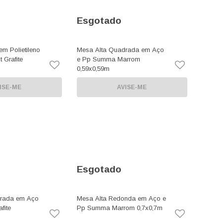
Esgotado
m Polietileno
Mesa Alta Quadrada em Aço
 Grafite
e Pp Summa Marrom
0,59x0,59m
ISE-ME
AVISE-ME
Esgotado
drada em Aço
Mesa Alta Redonda em Aço e
fite
Pp Summa Marrom 0,7x0,7m