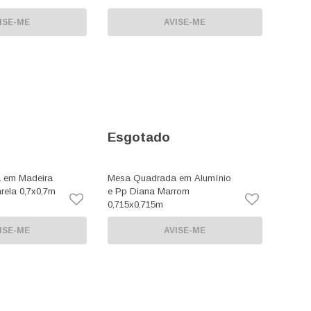
ISE-ME
AVISE-ME
Esgotado
 em Madeira
Mesa Quadrada em Alumínio
rela 0,7x0,7m
e Pp Diana Marrom
0,715x0,715m
ISE-ME
AVISE-ME