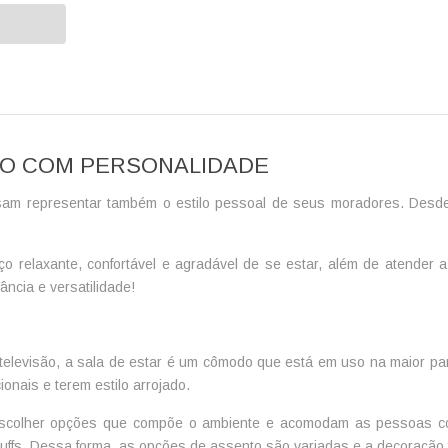
ÃO COM PERSONALIDADE
sam representar também o estilo pessoal de seus moradores. Desd
ço relaxante, confortável e agradável de se estar, além de atender
ncia e versatilidade!
r televisão, a sala de estar é um cômodo que está em uso na maior p
nais e terem estilo arrojado.
escolher opções que compõe o ambiente e acomodam as pessoas con
puffs. Dessa forma, as opções de assento são variadas e a decoração f