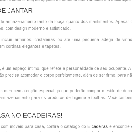
DE JANTAR
e armazenamento tanto da louça quanto dos mantimentos. Apesar de a
es, com design moderno e sofisticado.
ncluir armários, cristaleiras ou até uma pequena adega de vin
m cortinas elegantes e tapetes.
al, é um espaço íntimo, que reflete a personalidade de seu ocupante.
precisa acomodar o corpo perfeitamente, além de ser firme, para não
 merecem atenção especial, já que poderão compor o estilo de decor
de armazenamento para os produtos de higiene e toalhas. Você tamb
SA NO ECADEIRAS!
com móveis para casa, confira o catálogo do
E-cadeiras
e encontre 