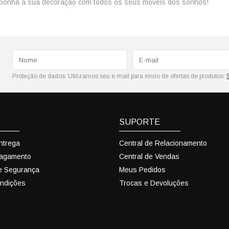
mponha a sua decoração com todos os seus móveis dos sonhos!
Proteção de dados:
Utilizamos seu e-mail para envio de ofertas de produtos.
SUPORTE
Entrega
Central de Relacionamento
Pagamento
Central de Vendas
 e Segurança
Meus Pedidos
ndições
Trocas e Devoluções