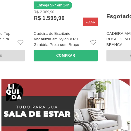
R$ 2.389,90
Esgotad
R$ 1.599,90
-33%
ho Top
Cadeira de Escritório
CADEIRA MAR
rutura
Andaluzia em Nylon e Pu
ROSÉ COM 
Giratória Preta com Braço
BRANCA
E
COMPRAR