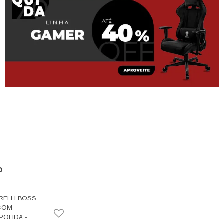
o
RELLI BOSS
 COM
POLIDA -