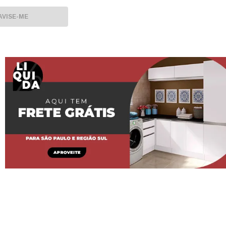
ECIAL COM
ABEÇA
AVISE-ME