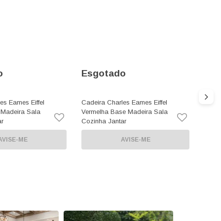
o
Esgotado
Esg
es Eames Eiffel
Cadeira Charles Eames Eiffel
Sofá 
Madeira Sala
Vermelha Base Madeira Sala
Retrá
ar
Cozinha Jantar
Bipar
AVISE-ME
AVISE-ME