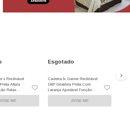
o
Esgotado
Esg
 ii Reclinável
Cadeira fx Gamer Reclinável
Cadei
 Preta Altura
180º Giratória Preta Com
180º 
ção Relax
Laranja Ajustável Função
Verme
isco
Relax Rodas Anti Risco
Funç
AVISE-ME
AVISE-ME