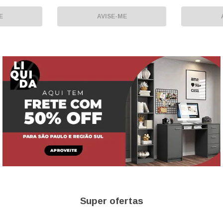
COM
BASE VERMELHA
EDIÇÃO ESP
E
AVISE-ME
APOIO DE C
Super ofertas