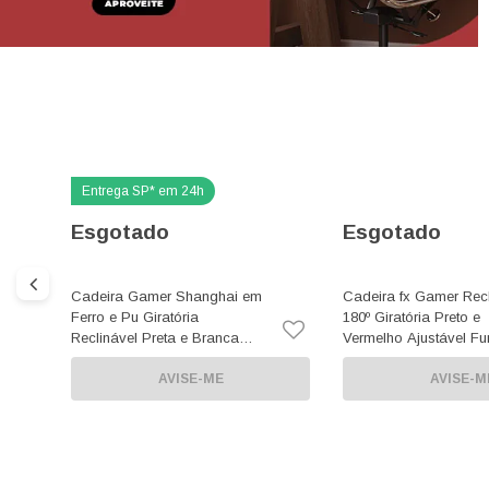
Esgotado
Esgotado
Cadeira Gamer Shanghai em
Cadeira fx Gamer Recl
Ferro e Pu Giratória
180º Giratória Preto e
Reclinável Preta e Branca
Vermelho Ajustável F
com Braço
Relax Rodas Anti Ris
AVISE-ME
AVISE-M