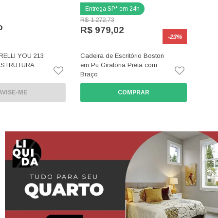
R$ 1.272,73
o
R$ 979,02
-23%
ELLI YOU 213
Cadeira de Escritório Boston
ESTRUTURA
em Pu Giratória Preta com
Braço
AVISE-ME
COMPRAR