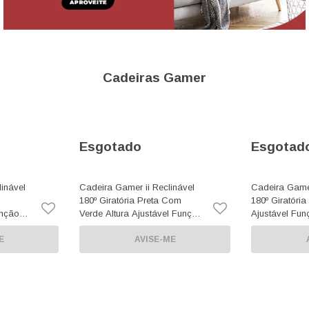
Cadeiras Gamer
Esgotado
Esgotad
inável
Cadeira Gamer ii Reclinável
Cadeira Gamer
180º Giratória Preta Com
180º Giratória
unção
Verde Altura Ajustável Função
Ajustável Fun
co
Relax
Rodas Anti R
E
AVISE-ME