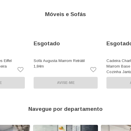
Móveis e Sofás
Esgotado
Esgotad
 Eiffel
Sofá Augusta Marrom Retrátil
Cadeira Charl
eira
1,84m
Marrom Base 
Cozinha Jant
E
AVISE-ME
Navegue por departamento