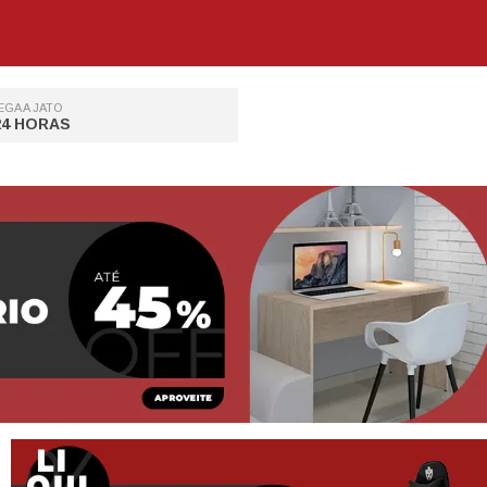
GA A JATO
24 HORAS