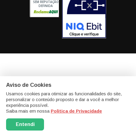
SEM REPUTAÇÃO
DEFINIDA
Aviso de Cookies
eCadeiras - Matriz
Av. Portugal, 46 - modulo 20 e 21
Itaqui, Itapevi -
SP - SP CEP: 06696-060
Usamos cookies para otimizar as funcionalidades do site,
personalizar o conteúdo proposto e dar a você a melhor
eCadeiras - Filial - Biomater Bioplásticos Com. Imp. Exp.
experiência possível.
Ltda
CNPJ: 13.589.504/0008-07
R. Cristovam de Vita, 260 Galpão 9
Saiba mais em nossa
Politica de Privacidade
e 10 - Bairro: Bairro das Pedras
Vargem Grande Paulista - SP -
Cep: 06730000
Entendi