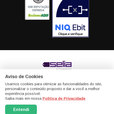
SEM REPUTAÇÃO
DEFINIDA
Aviso de Cookies
eCadeiras - Matriz
Av. Portugal, 46 - modulo 20 e 21
Itaqui, Itapevi -
SP - SP CEP: 06696-060
Usamos cookies para otimizar as funcionalidades do site,
personalizar o conteúdo proposto e dar a você a melhor
eCadeiras - Filial - Biomater Bioplásticos Com. Imp. Exp.
experiência possível.
Ltda
CNPJ: 13.589.504/0008-07
R. Cristovam de Vita, 260 Galpão 9
Saiba mais em nossa
Politica de Privacidade
e 10 - Bairro: Bairro das Pedras
Vargem Grande Paulista - SP -
Cep: 06730000
Entendi