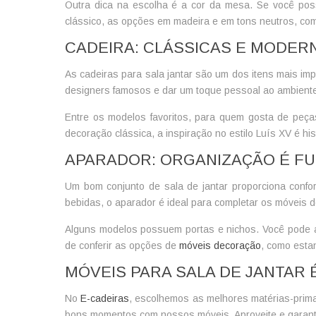
Outra dica na escolha é a cor da mesa. Se você pos
clássico, as opções em madeira e em tons neutros, co
CADEIRA: CLÁSSICAS E MODER
As cadeiras para
sala jantar
são um dos itens mais imp
designers famosos e dar um toque pessoal ao ambient
Entre os modelos favoritos, para quem gosta de peças 
decoração clássica, a inspiração no estilo Luís XV é his
APARADOR: ORGANIZAÇÃO É F
Um bom
conjunto de sala de jantar
proporciona confor
bebidas, o aparador é ideal para completar os móveis 
Alguns modelos possuem portas e nichos. Você pode apr
de conferir as opções de
móveis decoração
, como esta
MÓVEIS PARA SALA DE JANTAR 
No
E-cadeiras
, escolhemos as melhores matérias-prima
bons momentos com nossos móveis. Aproveite e garanta