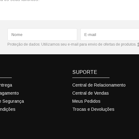
Proteção de dados:
Utilizamos seu e-mail para envio de ofertas de produtos.
SUPORTE
Entrega
Central de Relacionamento
Pagamento
Central de Vendas
 e Segurança
Meus Pedidos
ndições
Trocas e Devoluções