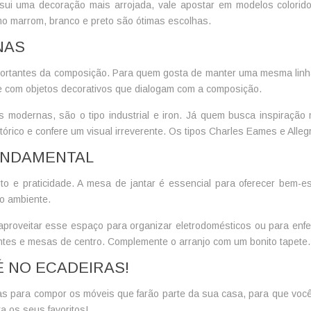
sui uma decoração mais arrojada, vale apostar em modelos colorid
mo marrom, branco e preto são ótimas escolhas.
NAS
ortantes da composição. Para quem gosta de manter uma mesma linh
e com objetos decorativos que dialogam com a composição.
modernas, são o tipo industrial e iron. Já quem busca inspiração ma
tórico e confere um visual irreverente. Os tipos Charles Eames e Alleg
UNDAMENTAL
to e praticidade. A mesa de jantar é essencial para oferecer bem-est
do ambiente.
oveitar esse espaço para organizar eletrodomésticos ou para enfeit
ntes e mesas de centro. Complemente o arranjo com um bonito tapete.
É NO ECADEIRAS!
s para compor os móveis que farão parte da sua casa, para que você 
 os seus favoritos!