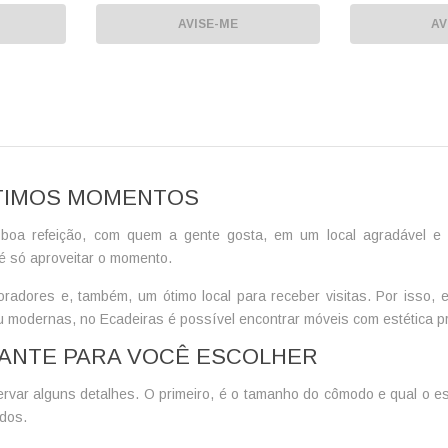
AVISE-ME
AV
ÓTIMOS MOMENTOS
oa refeição, com quem a gente gosta, em um local agradável e ac
 é só aproveitar o momento.
res e, também, um ótimo local para receber visitas. Por isso, ela d
u modernas, no Ecadeiras é possível encontrar móveis com estética p
GANTE PARA VOCÊ ESCOLHER
rvar alguns detalhes. O primeiro, é o tamanho do cômodo e qual o e
ndos.