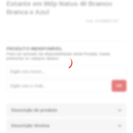
Estante em Mdp Natus 40 Bramov
Branca e Azul
EC000017327
Para ser avisado da disponibilidade deste Produto, basta
preencher os campos abaixo.
Descrição do produto
Descrição técnica