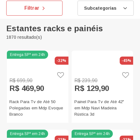
Filtrar
Subcategorias
Estantes racks e painéis
1870 resultado(s)
-32%
-45%
R$ 699,90
R$ 239,90
R$ 469,90
R$ 129,90
Rack Para Tv de Até 50
Painel Para Tv de Até 42"
Polegadas em Mdp Evoque
em Mdp Navi Madeira
Branco
Rústica 3d
-33%
-33%