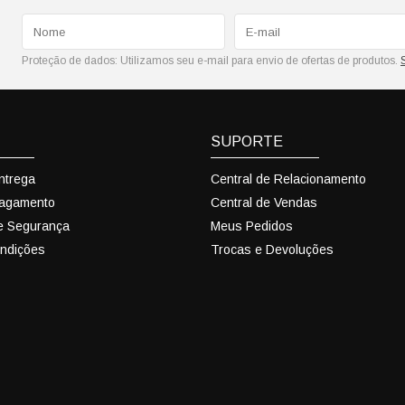
Proteção de dados:
Utilizamos seu e-mail para envio de ofertas de produtos.
SUPORTE
Entrega
Central de Relacionamento
Pagamento
Central de Vendas
 e Segurança
Meus Pedidos
ndições
Trocas e Devoluções