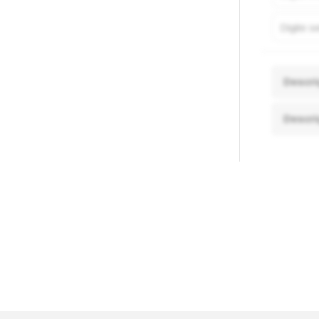
Descri
Descri