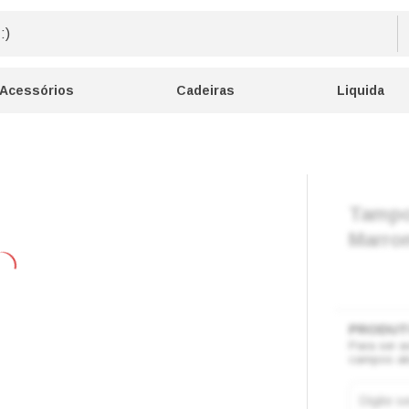
Acessórios
Cadeiras
Liquida
Tampo
Marro
Para ser a
campos ab