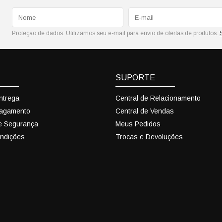
Proteção de dados:
Utilizamos seu e-mail para envio de ofertas de produtos.
SUPORTE
Entrega
Central de Relacionamento
Pagamento
Central de Vendas
 e Segurança
Meus Pedidos
ndições
Trocas e Devoluções