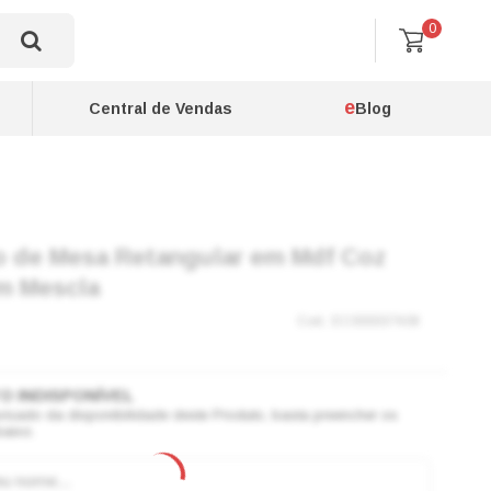
0
e
Central de Vendas
Blog
 de Mesa Retangular em Mdf Coz
m Mescla
EC000037608
visado da disponibilidade deste Produto, basta preencher os
aixo.