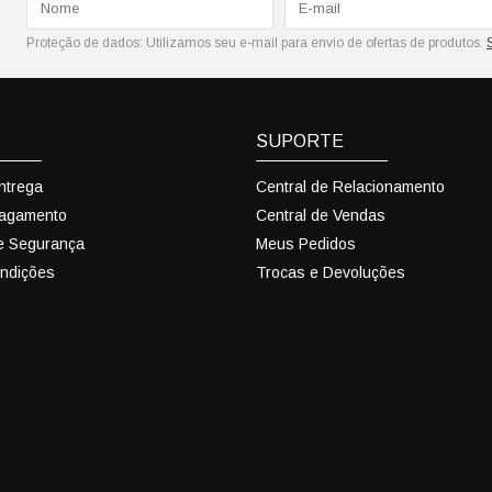
Proteção de dados:
Utilizamos seu e-mail para envio de ofertas de produtos.
SUPORTE
Entrega
Central de Relacionamento
Pagamento
Central de Vendas
 e Segurança
Meus Pedidos
ndições
Trocas e Devoluções