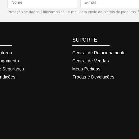
Proteção de dados:
Utilizamos seu e-mail para envio de ofertas de produtos.
SUPORTE
Entrega
Central de Relacionamento
Pagamento
Central de Vendas
 e Segurança
Meus Pedidos
ndições
Trocas e Devoluções