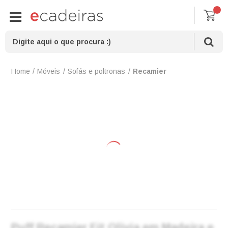
Móveis
Sofás e poltronas
Recamier
Puff Recamier Fit Olivia em Madeira e