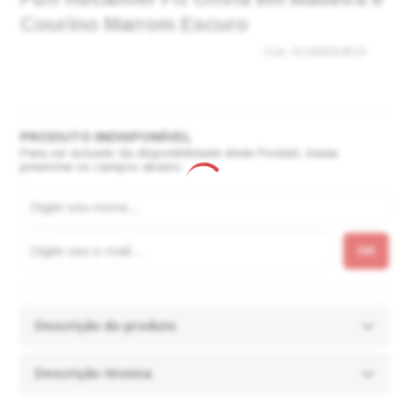
Courino Marrom Escuro
EC000024519
Para ser avisado da disponibilidade deste Produto, basta
preencher os campos abaixo.
Descrição do produto
Descrição técnica