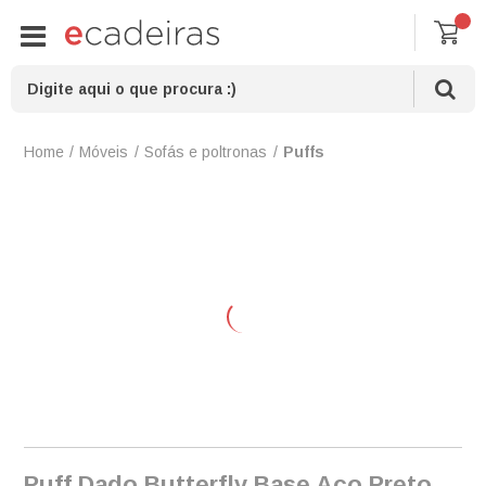
Móveis
Sofás e poltronas
Puffs
Puff Dado Butterfly Base Aço Preto