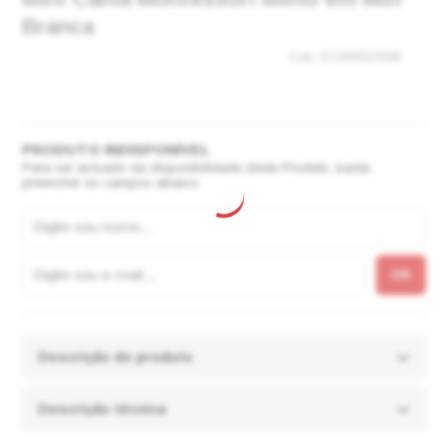
Branca
EC000023006
Para ser avisado da disponibilidade deste Produto, basta
preencher os campos abaixo.
Descrição do produto
Descrição técnica