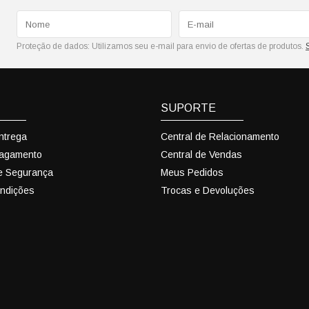
Proteção de dados:
Utilizamos seu e-mail para envio de ofertas de produtos.
SUPORTE
Entrega
Central de Relacionamento
Pagamento
Central de Vendas
 e Segurança
Meus Pedidos
ndições
Trocas e Devoluções