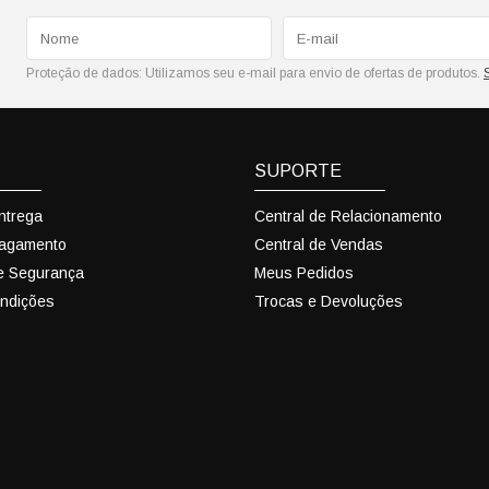
Proteção de dados:
Utilizamos seu e-mail para envio de ofertas de produtos.
SUPORTE
Entrega
Central de Relacionamento
Pagamento
Central de Vendas
 e Segurança
Meus Pedidos
ndições
Trocas e Devoluções