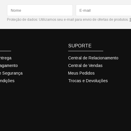
Proteção de dados:
Utilizamos seu e-mail para envio de ofertas de produtos.
SUPORTE
Entrega
Central de Relacionamento
Pagamento
Central de Vendas
 e Segurança
Meus Pedidos
ndições
Trocas e Devoluções