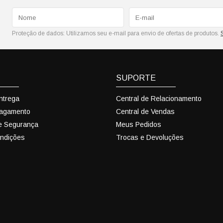
Proteção de dados:
Utilizamos seu e-mail para envio de ofertas de produtos.
SUPORTE
Entrega
Central de Relacionamento
Pagamento
Central de Vendas
 e Segurança
Meus Pedidos
ndições
Trocas e Devoluções