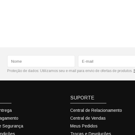
Proteção de dados:
Utilizamos seu e-mail para envio de ofertas de produtos.
SUPORTE
Entrega
Central de Relacionamento
Pagamento
Central de Vendas
 e Segurança
Meus Pedidos
ndições
Trocas e Devoluções