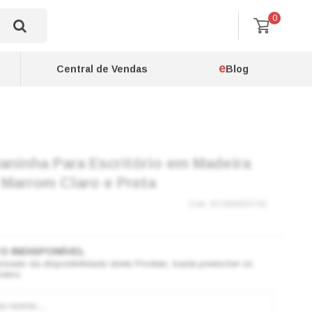
0
e
Central de Vendas
Blog
aninha Para Escritório em Madeira
 Marrom Claro e Preta
EC000033742
visado da disponibilidade deste Produto, basta preencher os
aixo.