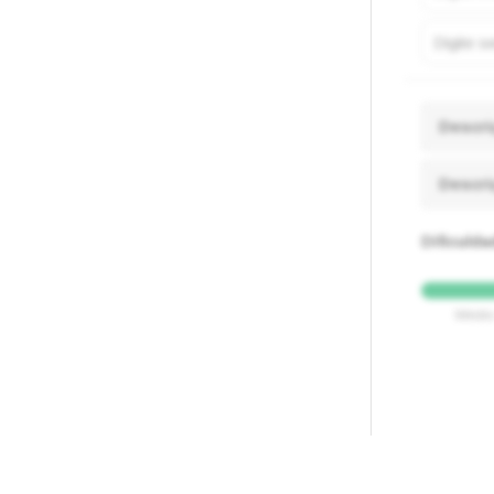
Descri
Descri
Dificuld
Médi