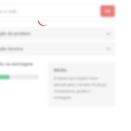
ção do produto
ção técnica
ade na montagem
Médio
Produtos que exigem maior
o
atenção para o encaixe de peças,
macanismos, ajustes e
montagem.