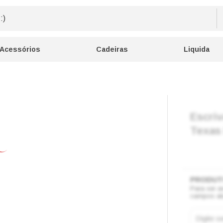
Acessórios
Cadeiras
Liquida
Escriv
Texas
Para ser a
campos ab