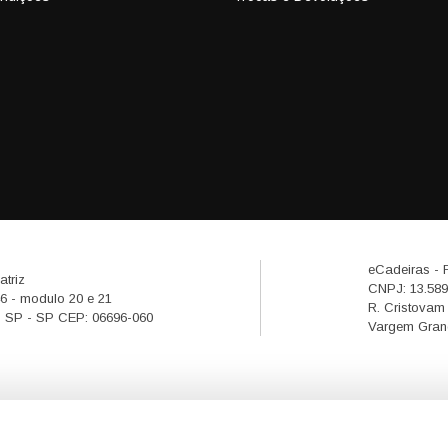
eCadeiras - F
atriz
CNPJ: 13.589
46 - modulo 20 e 21
R. Cristovam 
i - SP - SP CEP: 06696-060
Vargem Grand