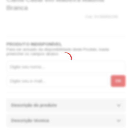
Branca
EC000032295
Para ser avisado da disponibilidade deste Produto, basta
preencher os campos abaixo.
Descrição do produto
Descrição técnica