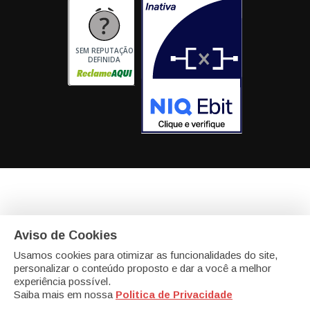
SEM REPUTAÇÃO
DEFINIDA
Aviso de Cookies
eCadeiras - Matriz
Av. Portugal, 46 - modulo 20 e 21
Itaqui, Itapevi -
Usamos cookies para otimizar as funcionalidades do site,
SP - SP CEP: 06696-060
personalizar o conteúdo proposto e dar a você a melhor
experiência possível.
eCadeiras - Filial - Biomater Bioplásticos Com. Imp. Exp.
Saiba mais em nossa
Politica de Privacidade
Ltda
CNPJ: 13.589.504/0008-07
R. Cristovam de Vita, 260 Galpão 9