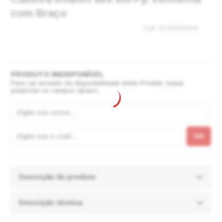
com Braço
EC000029332
Para ser avisado da disponibilidade deste Produto, basta
preencher os campos abaixo.
Descrição do produto
Descrição técnica