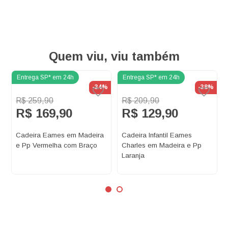
Quem viu, viu também
%
-34%
-38%
R$ 259,90
R$ 209,90
R$ 169,90
R$ 129,90
Cadeira Eames em Madeira
Cadeira Infantil Eames
e Pp Vermelha com Braço
Charles em Madeira e Pp
Laranja