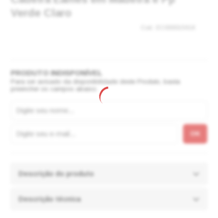
Verde Claro
EC000015918
Para ser avisado da disponibilidade deste Produto, basta
preencher os campos abaixo.
Descrição do produto
Descrição técnica