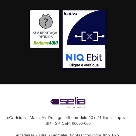
SEM REPUTAÇÃO
DEFINIDA
eCadeiras - Matriz
Av. Portugal, 46 - modulo 20 e 21
Itaqui, Itapevi -
SP - SP CEP: 06696-060
eCadeiras - Filial - Biomater Bioplásticos Com. Imp. Exp.