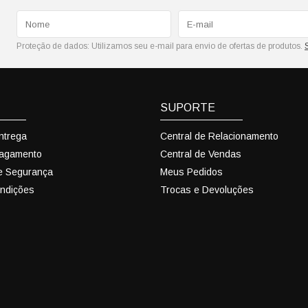
Proteção de dados:
Utilizamos seu e-mail para envio de ofertas de produtos.
SUPORTE
Entrega
Central de Relacionamento
Pagamento
Central de Vendas
 e Segurança
Meus Pedidos
ndições
Trocas e Devoluções