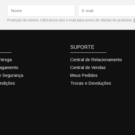
Proteção de dados:
Utilizamos seu e-mail para envio de ofertas de produtos.
SUPORTE
Entrega
Central de Relacionamento
Pagamento
Central de Vendas
 e Segurança
Meus Pedidos
ndições
Trocas e Devoluções