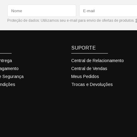
Proteção de dados:
Utilizamos seu e-mail para envio de ofertas de produtos.
SUPORTE
Entrega
Central de Relacionamento
Pagamento
Central de Vendas
 e Segurança
Meus Pedidos
ndições
Trocas e Devoluções