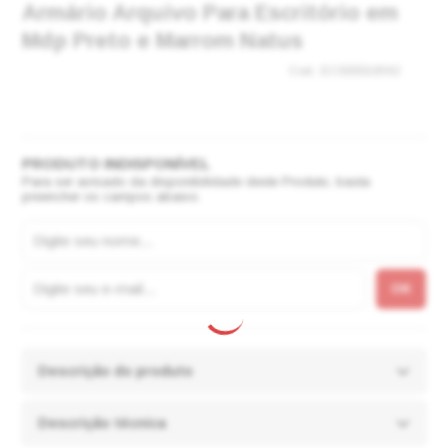
Armário Arquivo Para Escritório em
Mdp Preto e Marrom Natus
EC000018592
Para ser avisado da disponibilidade deste Produto, basta
preencher os campos abaixo.
Descrição do produto
Descrição técnica