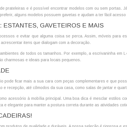
de prateleiras e é possível encontrar modelos com ou sem portas. J
ferir, alguns modelos possuem gavetas e ajudam a ter fácil acesso a
 ESTANTES, GAVETEIROS E MAIS
rocessos e evitar que alguma coisa se perca. Assim, móveis para es
te acrescentar itens que dialogam com a decoração.
mbientes de todos os tamanhos. Por exemplo, a escrivaninha em L é 
são charmosas e ideais para locais pequenos.
ADE
io
pode ficar mais a sua cara com peças complementares e que poss
o e recepção, até cômodos da sua casa, como salas de jantar e quart
o acessório à mobília principal. Uma boa dica é mesclar estilos co
a e elegante para manter a postura correta durante as atividades coti
CADEIRAS!
com produtos de qualidade e duráveis. A nossa seleção é rigorosa e es