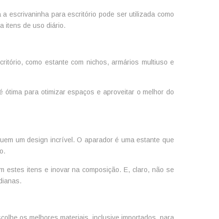
á a
escrivaninha para escritório
pode ser utilizada como
 itens de uso diário.
critório, como estante com nichos, armários multiuso e
ótima para otimizar espaços e aproveitar o melhor do
uem um design incrível. O aparador é uma estante que
o.
m estes itens e inovar na composição. E, claro, não se
dianas.
colhe os melhores materiais, inclusive importados, para