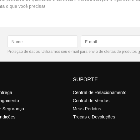
anta o que você precisa!
Proteção de dados:
Utilizamos seu e-mail para envio de ofertas de produtos.
SUPORTE
Entrega
Central de Relacionamento
Pagamento
Central de Vendas
 e Segurança
Meus Pedidos
ndições
Trocas e Devoluções