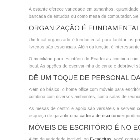
A estante oferece variedade em tamanhos, quantidade 
bancada de estudos ou como mesa de computador. Se pre
ORGANIZAÇÃO É FUNDAMENTAL:
Um local organizado é fundamental para facilitar os p
livreiros são essenciais. Além da função, é interessan
O
mobiliário para escritório
do Ecadeiras combina com a
local. As opções de escrivaninha de canto e dobrável 
DÊ UM TOQUE DE PERSONALID
Além do básico, o
home office com móveis para escritór
combina com diversos ambientes, como salas de reuniã
As mesas de centro e apoio são versáteis e servem com
esqueça de garantir uma
cadeira de escritório
ergonômic
MÓVEIS DE ESCRITÓRIO É NO E
Além da variedade incrível, no
E-cadeiras
, você conta 