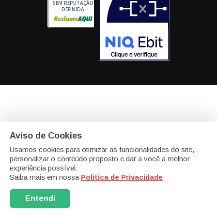
SEM REPUTAÇÃO
DEFINIDA
Aviso de Cookies
eCadeiras - Matriz
Av. Portugal, 46 - modulo 20 e 21
Itaqui, Itapevi -
SP - SP CEP: 06696-060
Usamos cookies para otimizar as funcionalidades do site,
personalizar o conteúdo proposto e dar a você a melhor
eCadeiras - Filial - Biomater Bioplásticos Com. Imp. Exp.
experiência possível.
Ltda
CNPJ: 13.589.504/0008-07
R. Cristovam de Vita, 260 Galpão 9
Saiba mais em nossa
Politica de Privacidade
e 10 - Bairro: Bairro das Pedras
Vargem Grande Paulista - SP -
Cep: 06730000
Entendi