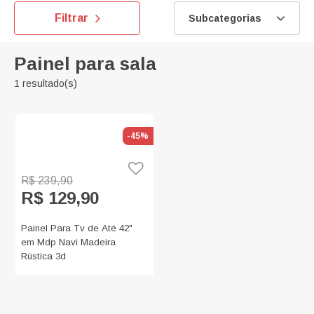
Filtrar
Subcategorias
Painel para sala
1 resultado(s)
-45%
R$ 239,90
R$ 129,90
Painel Para Tv de Até 42"
em Mdp Navi Madeira
Rústica 3d