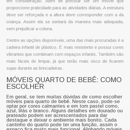
em consideração. Além de precisar ser um móvel que
proporcione praticidade para as atividades diárias. A estrutura
deve ser reforçada e a altura deve corresponder com a da
criança. Assim ela se sentará da maneira mais adequada,
sem prejudicar a coluna.
Dentre as opções disponíveis, uma das mais procuradas é a
cadeira infantil de plástico
. É mais resistente e possui cores
vibrantes que combinam com espaços infantis. Também são
mais fáceis de limpar, já que terão mais risco de ficarem
sujas durante as brincadeiras.
MÓVEIS QUARTO DE BEBÊ: COMO
ESCOLHER
Em geral, se tem muitas dúvidas de como escolher
móveis para quarto de bebê
. Neste caso, pode-se
optar por cores calmantes e em tom pastel como,
azul, lilás e branco. Alguns detalhes em dourado ou
prateado podem ser acrescentados para dar
destaque e deixar o ambiente mais bonito. Cada
cantinho do quarto pode ter uma função, assim o
espaço fica muito mais funcional. Alinhando móveis