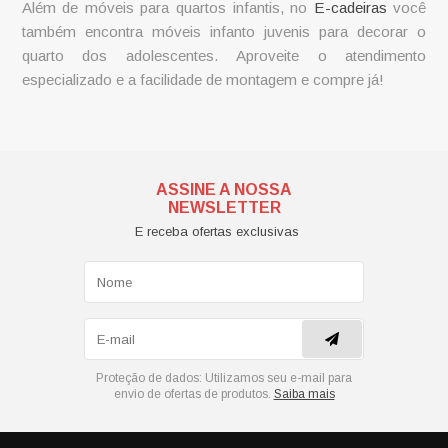
Além de móveis para quartos infantis, no
E-cadeiras
você
também encontra móveis infanto juvenis para decorar o
quarto dos adolescentes. Aproveite o atendimento
especializado e a facilidade de montagem e compre já!
ASSINE A NOSSA
NEWSLETTER
E receba ofertas exclusivas
Proteção de dados:
Utilizamos seu e-mail para
envio de ofertas de produtos.
Saiba mais