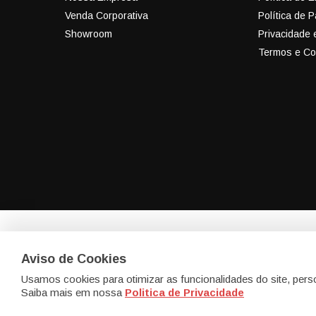
Venda Corporativa
Política de 
Showroom
Privacidade
Termos e Co
eCadeiras - M
Aviso de Cookies
Av. Portugal, 
Usamos cookies para otimizar as funcionalidades do site, pers
Itaqui, Itapev
Saiba mais em nossa
Politica de Privacidade