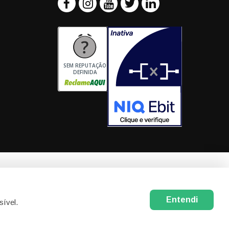
SEM REPUTAÇÃO
DEFINIDA
ilial - Biomater Bioplásticos Com. Imp. Exp. Ltda
.504/0008-07
de Vita, 260 Galpão 9 e 10 - Bairro: Bairro das Pedras
Entendi
sível.
e Paulista - SP - Cep: 06730000