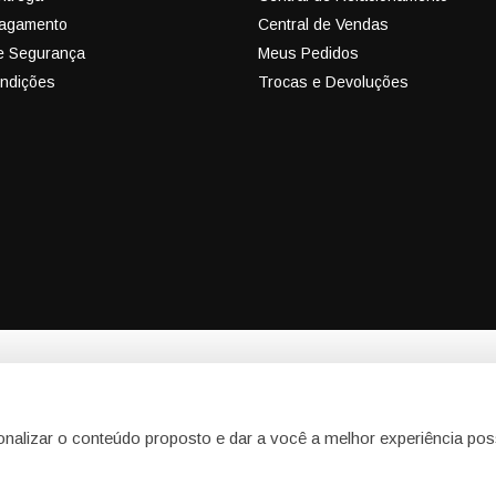
Pagamento
Central de Vendas
 e Segurança
Meus Pedidos
ndições
Trocas e Devoluções
eCadeiras - F
atriz
CNPJ: 13.589
46 - modulo 20 e 21
R. Cristovam 
onalizar o conteúdo proposto e dar a você a melhor experiência pos
i - SP - SP CEP: 06696-060
Vargem Grand