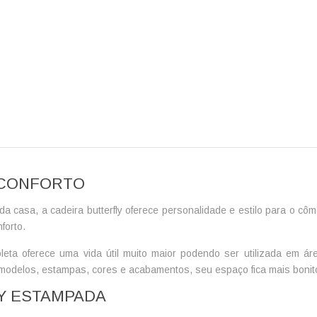
E CONFORTO
 da casa, a
cadeira butterfly
oferece personalidade e estilo para o cô
forto.
leta
oferece uma vida útil muito maior podendo ser utilizada em ár
delos, estampas, cores e acabamentos, seu espaço fica mais bonito 
Y ESTAMPADA