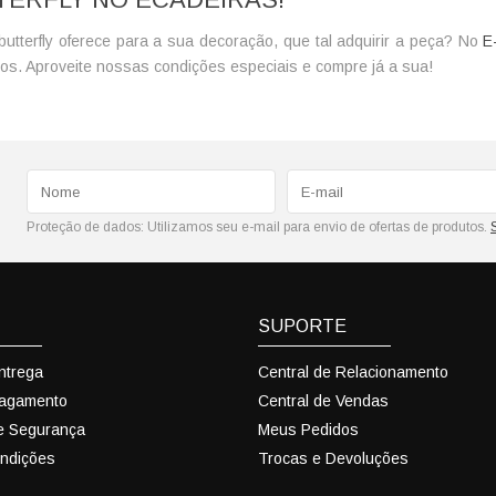
butterfly oferece para a sua decoração, que tal adquirir a peça? No
E
os. Aproveite nossas condições especiais e compre já a sua!
Proteção de dados:
Utilizamos seu e-mail para envio de ofertas de produtos.
SUPORTE
Entrega
Central de Relacionamento
Pagamento
Central de Vendas
 e Segurança
Meus Pedidos
ndições
Trocas e Devoluções