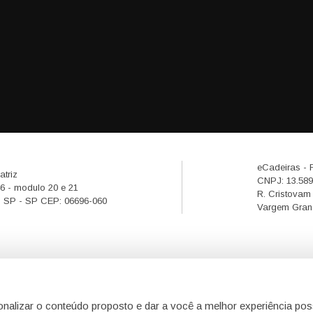
eCadeiras - F
atriz
CNPJ: 13.589
46 - modulo 20 e 21
R. Cristovam 
i - SP - SP CEP: 06696-060
Vargem Grand
onalizar o conteúdo proposto e dar a você a melhor experiência pos