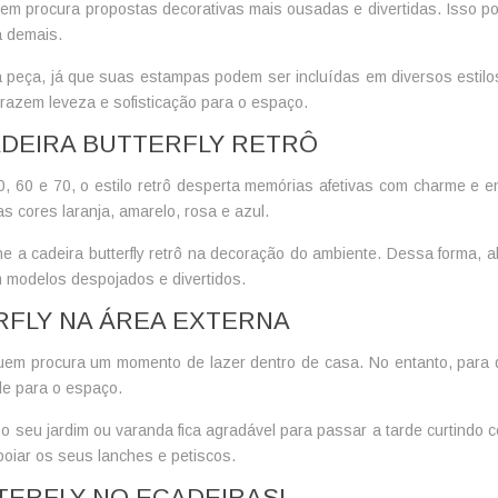
em procura propostas decorativas mais ousadas e divertidas. Isso po
a demais.
 peça, já que suas estampas podem ser incluídas em diversos estilo
razem leveza e sofisticação para o espaço.
DEIRA BUTTERFLY RETRÔ
0, 60 e 70, o estilo retrô desperta memórias afetivas com charme e
 cores laranja, amarelo, rosa e azul.
one a
cadeira butterfly retrô
na decoração do ambiente. Dessa forma, al
m modelos despojados e divertidos.
RFLY NA ÁREA EXTERNA
uem procura um momento de lazer dentro de casa. No entanto, para 
de para o espaço.
a, o seu jardim ou varanda fica agradável para passar a tarde curtindo
oiar os seus lanches e petiscos.
TERFLY NO ECADEIRAS!