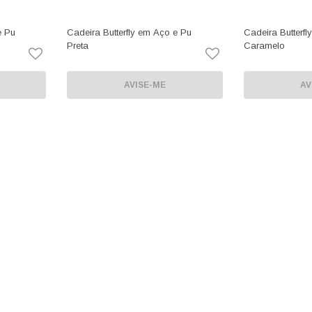
e Pu
Cadeira Butterfly em Aço e Pu
Cadeira Butterf
Preta
Caramelo
AVISE-ME
AV