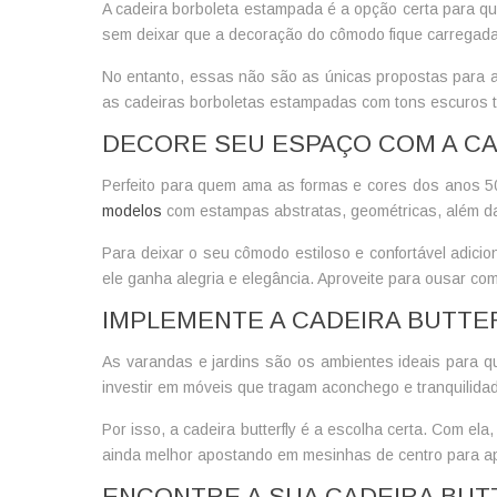
A
cadeira borboleta estampada
é a opção certa para qu
sem deixar que a decoração do cômodo fique carregad
No entanto, essas não são as únicas propostas para a
as
cadeiras borboletas estampadas
com tons escuros t
DECORE SEU ESPAÇO COM A CA
Perfeito para quem ama as formas e cores dos anos 5
modelos
com estampas abstratas, geométricas, além das
Para deixar o seu cômodo estiloso e confortável adici
ele ganha alegria e elegância. Aproveite para ousar co
IMPLEMENTE A CADEIRA BUTTE
As varandas e jardins são os ambientes ideais para q
investir em móveis que tragam aconchego e tranquilida
Por isso, a cadeira butterfly é a escolha certa. Com el
ainda melhor apostando em mesinhas de centro para ap
ENCONTRE A SUA CADEIRA BUT