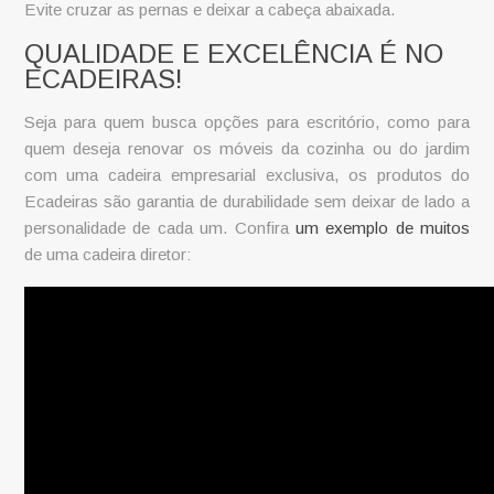
Evite cruzar as pernas e deixar a cabeça abaixada.
QUALIDADE E EXCELÊNCIA É NO
ECADEIRAS!
Seja para quem busca opções para escritório, como para
quem deseja renovar os móveis da cozinha ou do jardim
com uma
cadeira empresarial
exclusiva, os produtos do
Ecadeiras são garantia de durabilidade sem deixar de lado a
personalidade de cada um. Confira
um exemplo de muitos
de uma cadeira diretor: