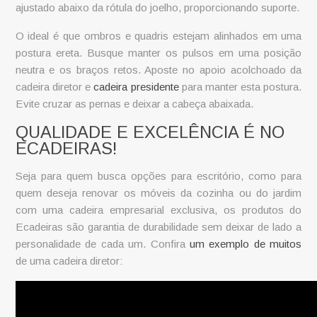
ajustado abaixo da rótula do joelho, proporcionando suporte.
O ideal é que ombros e quadris estejam alinhados em uma
postura ereta. Busque manter os pulsos em uma posição
neutra e os braços retos. Aposte no apoio acolchoado da
cadeira diretor e
cadeira presidente
para manter esta postura.
Evite cruzar as pernas e deixar a cabeça abaixada.
QUALIDADE E EXCELÊNCIA É NO
ECADEIRAS!
Seja para quem busca opções para escritório, como para
quem deseja renovar os móveis da cozinha ou do jardim
com uma
cadeira empresarial
exclusiva, os produtos do
Ecadeiras são garantia de durabilidade sem deixar de lado a
personalidade de cada um. Confira
um exemplo de muitos
de uma cadeira diretor: