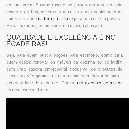
postura ereta. Busque manter os pulsos em uma posição
neutra e os braços retos. Aposte no apoio acolchoado da
cadeira diretor e
cadeira presidente
para manter esta postura.
Evite cruzar as pernas e deixar a cabeça abaixada.
QUALIDADE E EXCELÊNCIA É NO
ECADEIRAS!
Seja para quem busca opções para escritório, como para
quem deseja renovar os móveis da cozinha ou do jardim
com uma
cadeira empresarial
exclusiva, os produtos do
Ecadeiras são garantia de durabilidade sem deixar de lado a
personalidade de cada um. Confira
um exemplo de muitos
de uma cadeira diretor: