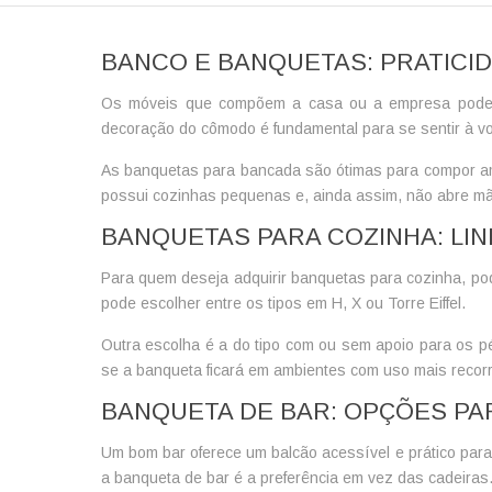
BANCO E BANQUETAS: PRATICID
Os móveis que compõem a casa ou a empresa podem 
decoração do cômodo é fundamental para se sentir à v
As
banquetas para bancada
são ótimas para compor am
possui cozinhas pequenas e, ainda assim, não abre mã
BANQUETAS PARA COZINHA: LI
Para quem deseja adquirir
banquetas para cozinha
, po
pode escolher entre os tipos em H, X ou Torre Eiffel.
Outra escolha é a do tipo com ou sem apoio para os pé
se a banqueta ficará em ambientes com uso mais recorr
BANQUETA DE BAR: OPÇÕES PA
Um bom bar oferece um balcão acessível e prático para
a
banqueta de bar
é a preferência em vez das cadeiras.