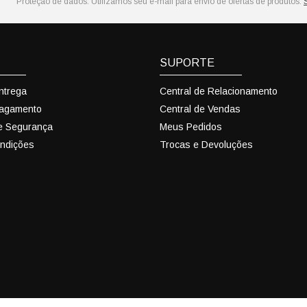
Proteção de dados:
Utilizamos seu e-mail para envio de ofertas de produtos.
SUPORTE
Entrega
Central de Relacionamento
Pagamento
Central de Vendas
 e Segurança
Meus Pedidos
ndições
Trocas e Devoluções