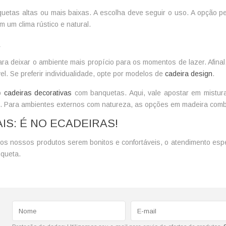
uetas altas
ou mais baixas. A escolha deve seguir o uso. A opção pel
m um clima rústico e natural.
R
ra deixar o ambiente mais propício para os momentos de lazer. Afina
. Se preferir individualidade, opte por modelos de
cadeira design
.
do
cadeiras decorativas
com banquetas. Aqui, vale apostar em mistura 
o. Para ambientes externos com natureza, as opções em madeira comb
IS: É NO ECADEIRAS!
dos nossos produtos serem bonitos e confortáveis, o atendimento espe
nqueta.