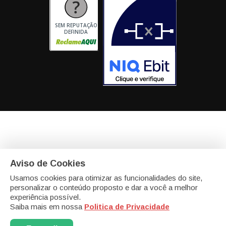
SEM REPUTAÇÃO
DEFINIDA
Aviso de Cookies
eCadeiras - Matriz
Av. Portugal, 46 - modulo 20 e 21
Itaqui, Itapevi -
SP - SP CEP: 06696-060
Usamos cookies para otimizar as funcionalidades do site,
personalizar o conteúdo proposto e dar a você a melhor
eCadeiras - Filial - Biomater Bioplásticos Com. Imp. Exp.
experiência possível.
Ltda
CNPJ: 13.589.504/0008-07
R. Cristovam de Vita, 260 Galpão 9
Saiba mais em nossa
Politica de Privacidade
e 10 - Bairro: Bairro das Pedras
Vargem Grande Paulista - SP -
Cep: 06730000